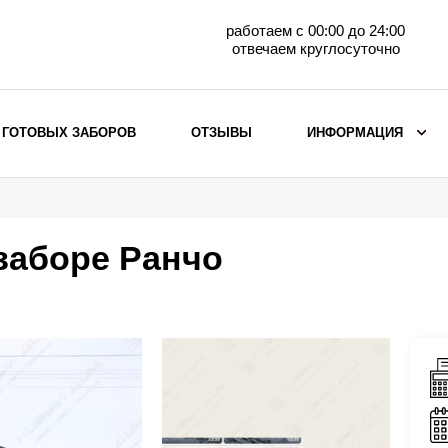
работаем с 00:00 до 24:00
отвечаем круглосуточно
 ГОТОВЫХ ЗАБОРОВ
ОТЗЫВЫ
ИНФОРМАЦИЯ
ВЫБОР ПО МАТЕРИАЛУ
Заборы с кирпичными столбами
 заборе Ранчо
Заборы из евроштакетника
горизонтального
Металлические заборы для дачи
Забор жалюзи с кирпичными столбами
Металлические заборы
Металлические ограждения