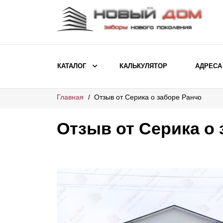
КАТАЛОГ
КАЛЬКУЛЯТОР
АДРЕСА
Главная
Отзыв от Серика о заборе Ранчо
ВЫБОР ПО МОДЕЛИ
Заборы Ранчо
Отзыв от Серика о
Заборы Хай-тек
Заборы Классика
Заборы Жалюзи
ВЫБОР ПО НАЗНАЧЕНИЮ
Заборы и ограждения для детских
садов