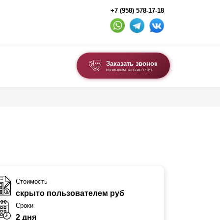
+7 (958) 578-17-18
Заказать звонок
позвоним за наш счет
ВЫБОР ПО ТИПУ
Модульные заборы и ограждения
Комбинированные заборы
Секционные заборы
ВОРОТА И КАЛИТКИ
Стоимость
скрыто пользователем руб
Ворота откатные
Сроки
Ворота распашные
2 дня
Ворота складные гармошка