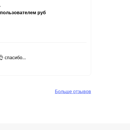
ь
 пользователем руб
 спасибо...
Добрый день
Читать вес
Больше отзывов