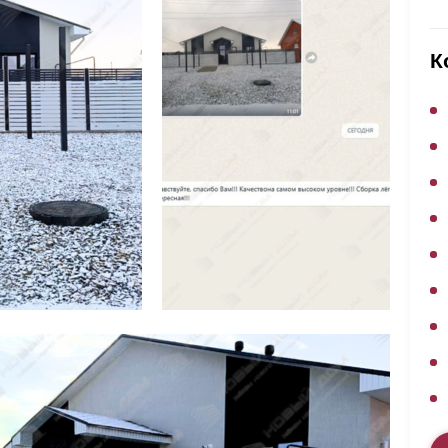
ВЫБОР ПО ХАРАКТЕРИСТИКАМ
Горизонтальные заборы
К
Высокие заборы
Красивые, дизайнерские заборы
ВЫБОР ПО СПОСОБУ МОНТАЖА
Заборы под ключ
Готовые заборы
Комплекты заборов-лего "сделай сам"
Быстровозводимые заборы