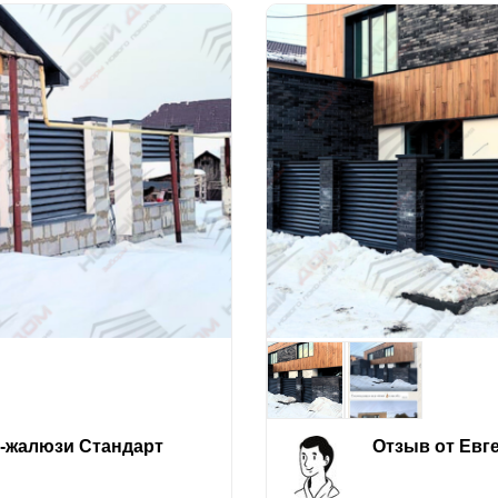
е-жалюзи Стандарт
Отзыв от Евг