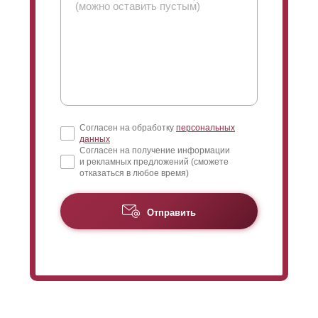
корпусов транспортных средств и механизмов,
эксплуатация которых
подразумевает
подвергание
постоянным нагрузкам
различной силы.
Что касается цветового многообразия и конструкции
забора, то в данном случае всё также на высшем
уровне - клиентам предоставляется возможность
Согласен на обработку
персональных
выбора любого цвета из списка RAL и большое
данных
разнообразие фактур на любой вкус. Толщина стали
Согласен на получение информации
и рекламных предложений (сможете
роли не играет - мы сможем осуществить покраску
отказаться в любое время)
для любой из них.
Отправить