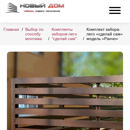
Главная
Выбор по
Комплекты
Комплект забора-
способу
заборов-лего
лего «сделай сам»
монтажа
"сделай сам"
модель «Ранчо»