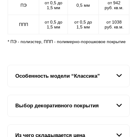
от 0,5 до
от 942
ПЭ
0,5 мм
1,5 мм
руб. кв.м.
от 0,5 до
от 0,5 до
от 1038
ППП
1,5 мм
1,5 мм
руб. кв.м.
* ПЭ - полиэстер, ППП - полимерно-порошковое покрытие
Особенность модели “Классика”
Мы подумали: “Если есть модель “Ранчо”, в которой
Выбор декоративного покрытия
ламели имитируют доски и расположены
горизонтально, то почему бы не сделать модель, в
которой ламели будут расположены вертикально”.
Подумали и разработали модель “Классика”. Почему
Во всех наших моделях используется два типа
классика? Потому что такой забор, это в какой-то
Из чего складывается цена