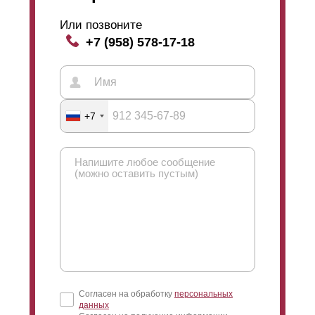
забор выглядит одинаково с двух сторон. Такой забор
Или позвоните
ставят, например, между двух участков или в других
+7 (958) 578-17-18
случаях, когда необходим презентабельный вид с
каждой стороны. Односторонний забор,
соответственно, имеет лицевую сторону (для улицы)
и изнаночную (для двора). Так можно сэкономить,
потому что стали на односторонний забор требуется
меньше (см. рисунок профиля).
+7
Согласен на обработку
персональных
данных