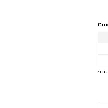
Сто
* ПЭ 