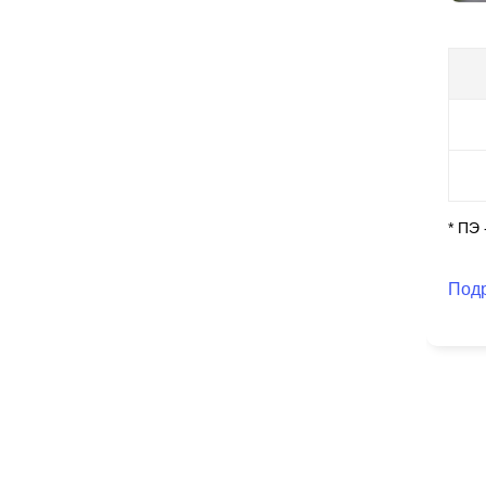
ко
вы
и 
и 
То
же
* ПЭ
Под