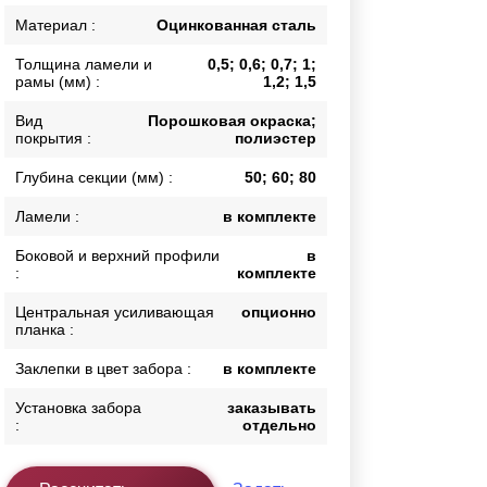
Каркасы ворот
Материал :
Оцинкованная сталь
Калитки
Толщина ламели и
0,5; 0,6; 0,7; 1;
Входные группы
рамы (мм) :
1,2; 1,5
Вид
Порошковая окраска;
покрытия :
полиэстер
ВСЕ ДЛЯ ЗАБОРА
Глубина секции (мм) :
50; 60; 80
Панели для забора
Ламели :
в комплекте
Боковой и верхний профили
в
:
комплекте
Центральная усиливающая
опционно
планка :
Заклепки в цвет забора :
в комплекте
Установка забора
заказывать
:
отдельно