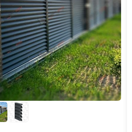
ВЫБОР ПО ХАРАКТЕРИСТИКАМ
Горизонтальные заборы
Высокие заборы
Красивые, дизайнерские заборы
ВЫБОР ПО СПОСОБУ МОНТАЖА
Заборы под ключ
Готовые заборы
Комплекты заборов-лего "сделай сам"
Быстровозводимые заборы