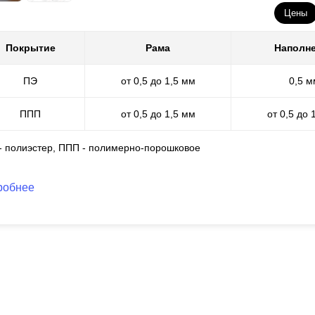
торая
варьируется
в границах 0,5; 0,6; 0,7; 1; 1,2; 1,5 мм. С увели
Цены
сота
ламели
. А чем больше высота
ламели
, тем больше дайн забор
высота
ламели
никаким образом не действует на срок эксплуатаци
Покрытие
Рама
Наполн
продемонстрируют образцы.
ПЭ
от 0,5 до 1,5 мм
0,5 м
 есть, выбирая забор Вы можете быть уверенны в его качестве, гла
лаемую суму стоимости готового забора.
ППП
от 0,5 до 1,5 мм
от 0,5 до 
 - полиэстер, ППП - полимерно-порошковое
робнее