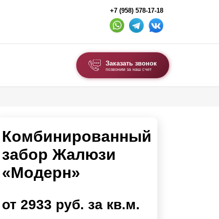
+7 (958) 578-17-18
Заказать звонок
позвоним за наш счет
ВЫБОР ПО ТИПУ
Модульные заборы и ограждения
Комбинированный
Комбинированные заборы
Секционные заборы
забор Жалюзи
«Модерн»
ВОРОТА И КАЛИТКИ
Ворота откатные
от 2933 руб. за кв.м.
Ворота распашные
Ворота складные гармошка