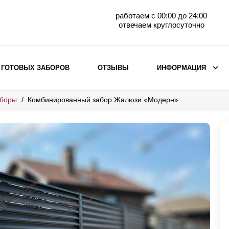
работаем с 00:00 до 24:00
отвечаем круглосуточно
 ГОТОВЫХ ЗАБОРОВ
ОТЗЫВЫ
ИНФОРМАЦИЯ
аборы
Комбинированный забор Жалюзи «Модерн»
ВЫБОР ПО МАТЕРИАЛУ
Заборы с кирпичными столбами
Заборы из евроштакетника
горизонтального
Металлические заборы для дачи
Забор жалюзи с кирпичными столбами
Металлические заборы
Металлические ограждения