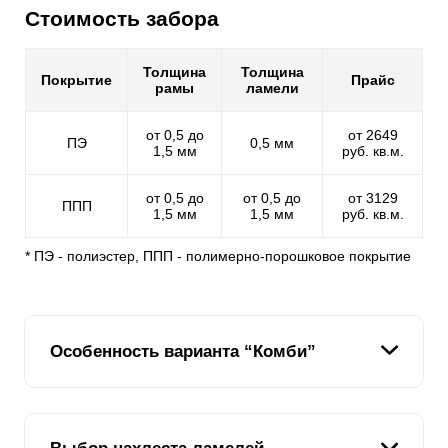
Стоимость забора
Толщина
Толщина
Покрытие
Прайс
рамы
ламели
от 0,5 до
от 2649
ПЭ
0,5 мм
1,5 мм
руб. кв.м.
от 0,5 до
от 0,5 до
от 3129
ППП
1,5 мм
1,5 мм
руб. кв.м.
* ПЭ - полиэстер, ППП - полимерно-порошковое покрытие
Особенность варианта “Комби”
Наша задача – сделать клиентов друзьями. Ведь для
своих друзей мы желаем самого лучшего: больше