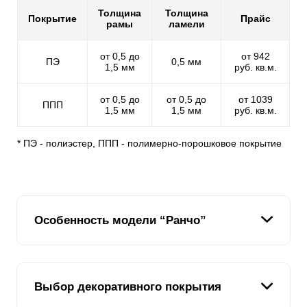
Толщина
Толщина
Покрытие
Прайс
рамы
ламели
от 0,5 до
от 942
ПЭ
0,5 мм
1,5 мм
руб. кв.м.
от 0,5 до
от 0,5 до
от 1039
ППП
1,5 мм
1,5 мм
руб. кв.м.
* ПЭ - полиэстер, ППП - полимерно-порошковое покрытие
Особенность модели “Ранчо”
Модель «Ранчо» выполнена в комбинированном
Выбор декоративного покрытия
стиле. Внешне такой вариант ограждения похож на