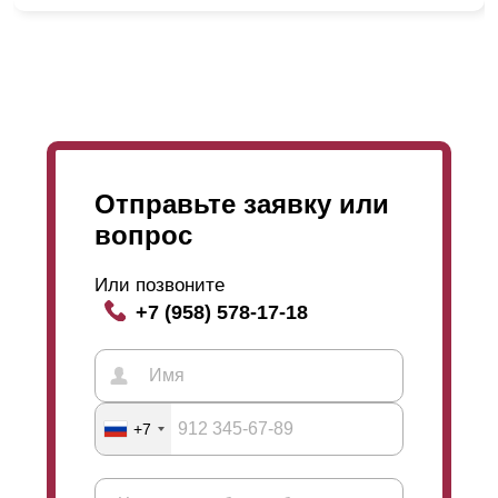
данном процессе. Наши специалисты работают
слаженно и их последовательность и порядок
действий отработан годами. Именно поэтому мы
уверенны в наших сотрудниках и в положительном
результате проделанной работы. Клиенты остаются
довольны, а мы, в свою очередь, стремимся сделать
больше таких довольных клиентов.
Отправьте заявку или
вопрос
Или позвоните
+7 (958) 578-17-18
+7