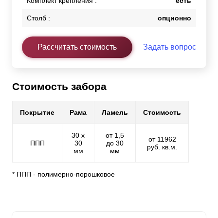
Комплект крепления :
есть
Столб :
опционно
Рассчитать стоимость
Задать вопрос
Стоимость забора
Покрытие
Рама
Ламель
Стоимость
30 х
от 1,5
от 11962
ППП
30
до 30
руб. кв.м.
мм
мм
* ППП - полимерно-порошковое