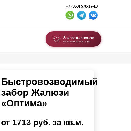
+7 (958) 578-17-18
Заказать звонок
позвоним за наш счет
ВЫБОР ПО ТИПУ
Модульные заборы и ограждения
Быстровозводимый
Комбинированные заборы
Секционные заборы
забор Жалюзи
«Оптима»
ВОРОТА И КАЛИТКИ
Ворота откатные
от 1713 руб. за кв.м.
Ворота распашные
Ворота складные гармошка