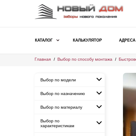
КАТАЛОГ
КАЛЬКУЛЯТОР
АДРЕСА
Главная
Выбор по способу монтажа
Быстров
ВЫБОР ПО МОДЕЛИ
Заборы Ранчо
Выбор по модели
Заборы Хай-тек
Заборы Классика
Выбор по назначению
Заборы Ранчо
Заборы Жалюзи
Заборы Хай-тек
Выбор по материалу
Заборы и ограждения для
Заборы Классика
детских садов
ВЫБОР ПО НАЗНАЧЕНИЮ
Заборы Жалюзи
Выбор по
Заборы с кирпичными столбами
Заборы для дачи
характеристикам
Заборы и ограждения для детских
Заборы из евроштакетника
Элитные заборы для коттеджей
садов