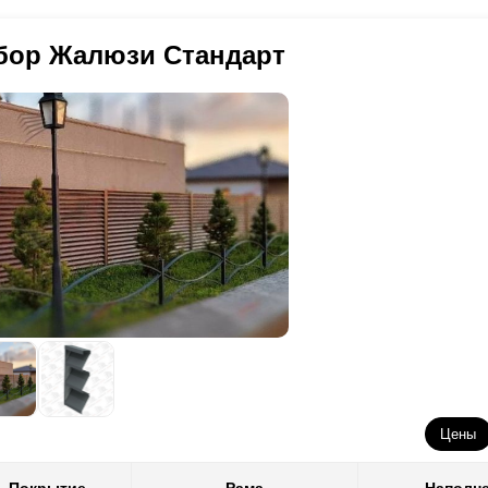
териалов. Качество всегда остается на наивысшем уровне.
емя изготовления деталей не повредить данный слой. Что не дает 
оизводственные операции. Данный факт не влияет на качество, так 
бор Жалюзи Стандарт
лает невозможным применение некоторых наших конструкторских н
ределенные элементы, которые отвечают за скорость возведения за
кономить на декоративном слое (
полиэстер
финансово выгоднее пор
тратить больше на монтаже (при условии, что забор устанавливают 
брать свой выгодный вариант.
е заострим внимание на количестве расцветок и фактур. Скорее все
казать у нас стальной забор разной толщины от 0,5 мм до 1,5 мм. 
готовителями стали со слоем
полиэстера
предложен небольшой ассо
лщине стали 0,5 миллиметров. А при другой толщине выбор минима
раске имеется огромный ассортимент цвета и фактур при любой то
алогу RAL, а также несколько фактур.
Цены