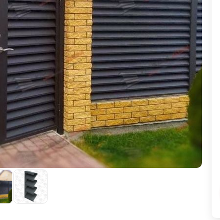
ВЫБОР ПО ХАРАКТЕРИСТИКАМ
Горизонтальные заборы
Высокие заборы
Красивые, дизайнерские заборы
ВЫБОР ПО СПОСОБУ МОНТАЖА
Заборы под ключ
Готовые заборы
Комплекты заборов-лего "сделай сам"
Быстровозводимые заборы