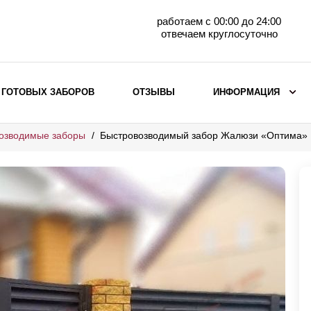
работаем с 00:00 до 24:00
отвечаем круглосуточно
 ГОТОВЫХ ЗАБОРОВ
ОТЗЫВЫ
ИНФОРМАЦИЯ
озводимые заборы
Быстровозводимый забор Жалюзи «Оптима»
ВЫБОР ПО МАТЕРИАЛУ
Заборы с кирпичными столбами
Заборы из евроштакетника
горизонтального
Металлические заборы для дачи
Забор жалюзи с кирпичными столбами
Металлические заборы
Металлические ограждения