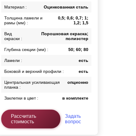
Каркасы ворот
Материал :
Оцинкованная сталь
Калитки
Толщина ламели и
0,5; 0,6; 0,7; 1;
Входные группы
рамы (мм) :
1,2; 1,5
Вид
Порошковая окраска;
окраски :
полиэстер
ВСЕ ДЛЯ ЗАБОРА
Глубина секции (мм) :
50; 60; 80
Панели для забора
Ламели :
есть
Боковой и верхний профили :
есть
Центральная усиливающая
опционно
планка :
Заклепки в цвет :
в комплекте
Рассчитать
Задать
стоимость
вопрос