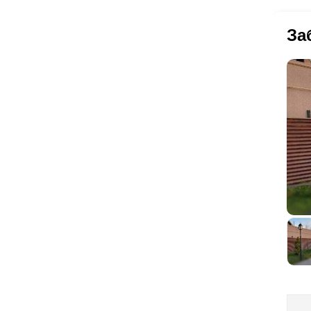
ма
вр
пр
За
де
оп
сэ
по
вы
Ещ
за
из
то
ок
кат