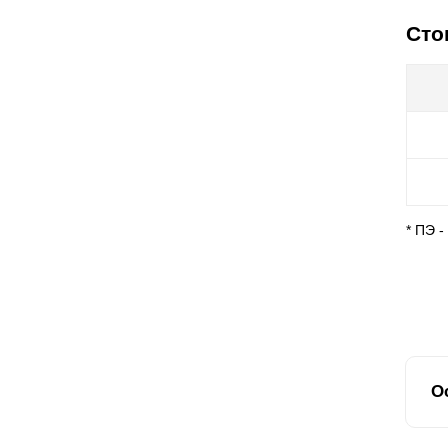
Сто
* ПЭ 
О